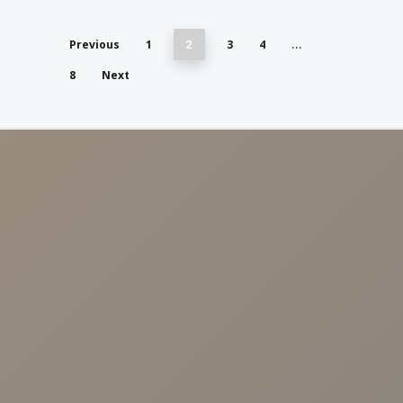
Previous
1
3
4
2
…
8
Next
NUESTRAS CLÍNICAS
Calle Arroyo, 57 41003 - Sevilla.
Avenida Cruz Roja 1. 41009-Sevilla
Calle Malaquita Nº 1, Local 2 41009 -
Sevilla.
Centro Viamed. Av. de las Ciencias, 25,
Sevilla