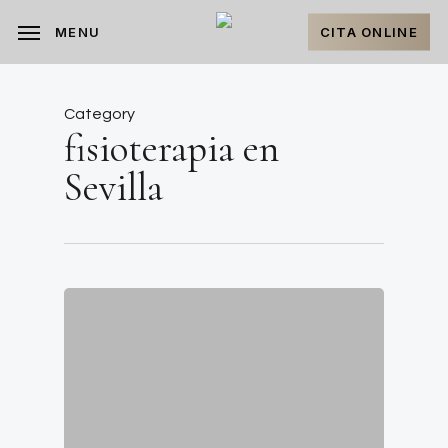
Skip
to
CITA ONLINE
MENU
main
content
Category
fisioterapia en
Sevilla