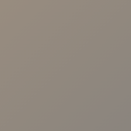
NUESTRAS CLÍNICAS
Calle Arroyo, 57 41003 - Sevilla.
Avenida Cruz Roja 1. 41009-Sevilla
Calle Malaquita Nº 1, Local 2 41009 -
Sevilla.
Centro Viamed. Av. de las Ciencias, 25,
Sevilla
Centro Viamed. Av. de Jerez, 59, Sevilla
Centro Médico Viamed Bormujos. Av.
Universidad de Salamanca, 10, 41930.
Sevilla
Avenida República Argentina nº31 B, 1º
D. 41011. Sevilla
TE LLAMAMOS