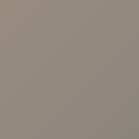
NUESTRAS CLÍNICAS
Calle Arroyo, 57 41003 - Sevilla.
Avenida Cruz Roja 1. 41009-Sevilla
Calle Malaquita Nº 1, Local 2 41009 -
Sevilla.
Centro Viamed. Av. de las Ciencias, 25,
Sevilla
Centro Viamed. Av. de Jerez, 59, Sevilla
Centro Médico Viamed Bormujos. Av.
Universidad de Salamanca, 10, 41930.
Sevilla
Avenida República Argentina nº31 B, 1º
D. 41011. Sevilla