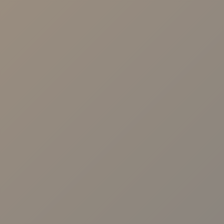
NUESTRAS CLÍNICAS
Calle Arroyo, 57 41003 - Sevilla.
Avenida Cruz Roja 1. 41009-Sevilla
Calle Malaquita Nº 1, Local 2 41009 -
Sevilla.
Centro Viamed. Av. de las Ciencias, 25,
Sevilla
Centro Viamed. Av. de Jerez, 59, Sevilla
Centro Médico Viamed Bormujos. Av.
Universidad de Salamanca, 10, 41930.
Sevilla
Avenida República Argentina nº31 B, 1º
D. 41011. Sevilla