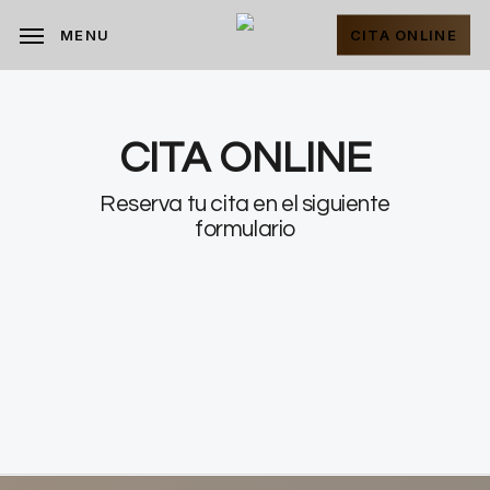
Skip
to
CITA ONLINE
MENU
main
content
CITA ONLINE
Reserva tu cita en el siguiente
formulario