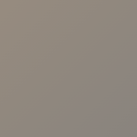
Calle Arroyo, 57 41003 - Sevilla.
Avenida Cruz Roja 1. 41009-Sevilla
Calle Malaquita Nº 1, Local 2 41009 -
Sevilla.
Centro Viamed. Av. de las Ciencias, 25,
Sevilla
Centro Viamed. Av. de Jerez, 59, Sevilla
Centro Médico Viamed Bormujos. Av.
Universidad de Salamanca, 10, 41930.
Sevilla
Avenida República Argentina nº31 B, 1º
D. 41011. Sevilla
TE LLAMAMOS
Protección de datos personales
Utilizaremos sus datos para responder consultas y realizar