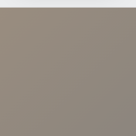
NUESTRAS CLÍNICAS
Calle Arroyo, 57 41003 - Sevilla.
Avenida Cruz Roja 1. 41009-Sevilla
Calle Malaquita Nº 1, Local 2 41009 -
Sevilla.
Centro Viamed. Av. de las Ciencias, 25,
Sevilla
Centro Viamed. Av. de Jerez, 59, Sevilla
Centro Médico Viamed Bormujos. Av.
Universidad de Salamanca, 10, 41930.
Sevilla
Avenida República Argentina nº31 B, 1º
D. 41011. Sevilla