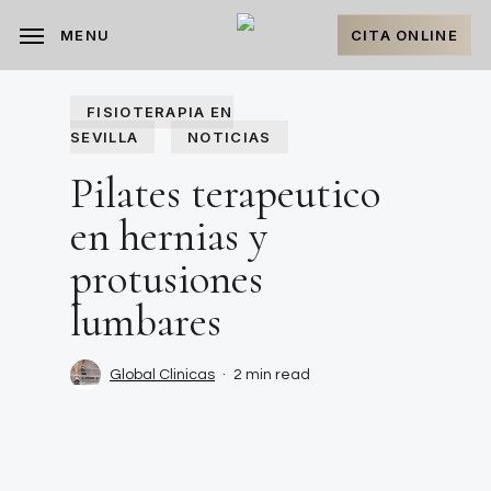
Skip
to
CITA ONLINE
MENU
main
content
FISIOTERAPIA EN
SEVILLA
NOTICIAS
Pilates terapeutico
en hernias y
protusiones
lumbares
Global Clinicas
2 min read