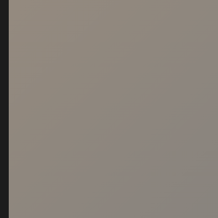
Sevilla
GLOBAL CLINICAS
Avenida República Argentina nº31 B, 1º D.
41011. Sevilla