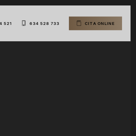
4 521
634 528 733
C
I
T
A
O
N
L
I
N
E