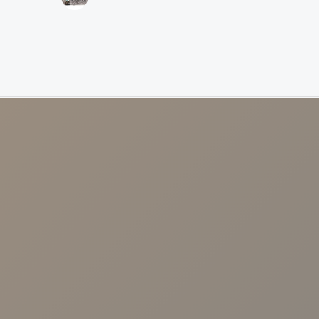
NUESTRAS CLÍNICAS
Calle Arroyo, 57 41003 - Sevilla.
Avenida Cruz Roja 1. 41009-Sevilla
Calle Malaquita Nº 1, Local 2 41009 -
Sevilla.
Centro Viamed. Av. de las Ciencias, 25,
Sevilla