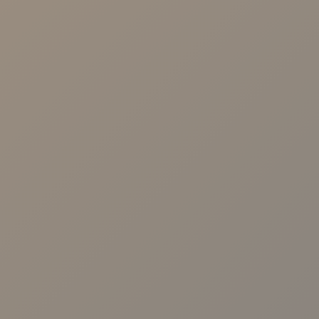
NUESTRAS CLÍNICAS
Calle Arroyo, 57 41003 - Sevilla.
Avenida Cruz Roja 1. 41009-Sevilla
Calle Malaquita Nº 1, Local 2 41009 -
Sevilla.
Centro Viamed. Av. de las Ciencias, 25,
Sevilla
Centro Viamed. Av. de Jerez, 59, Sevilla
Centro Médico Viamed Bormujos. Av.
Universidad de Salamanca, 10, 41930.
Sevilla
Avenida República Argentina nº31 B, 1º
D. 41011. Sevilla