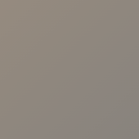
Sevilla.
Centro Viamed. Av. de las Ciencias, 25,
Sevilla
Centro Viamed. Av. de Jerez, 59, Sevilla
Centro Médico Viamed Bormujos. Av.
Universidad de Salamanca, 10, 41930.
Sevilla
Avenida República Argentina nº31 B, 1º
D. 41011. Sevilla
TE LLAMAMOS
Protección de datos personales
Utilizaremos sus datos para responder consultas y realizar
análisis estadísticos. Para más información sobre el tratamiento y
sus derechos consulte la
política de privacidad