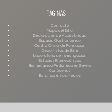
Derechos:
Acceso, rectificación, cesión, oposición y supresión;
Información adicional:
Puede obtener toda la información adicional y detallada que
PÁGINAS
precise sobre el tratamiento y protección de sus datos personales en el
enlace
.
Contacto
Mapa del Sitio
Declaración de Accesibilidad
Espacio Gastronómico
Centro Oficial de Formación
Deportistas de Élite
Laboratorio de investigación
Estudios Biomecánicos
Biomecánica Pediátrica en Sevilla
Conócenos
Estamos en los Medios