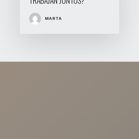
TRABAJAN JUNTOS?
MARTA
NUESTRAS CLÍNICAS
Calle Arroyo, 57 41003 - Sevilla.
Avenida Cruz Roja 1. 41009-Sevilla
Calle Malaquita Nº 1, Local 2 41009 -