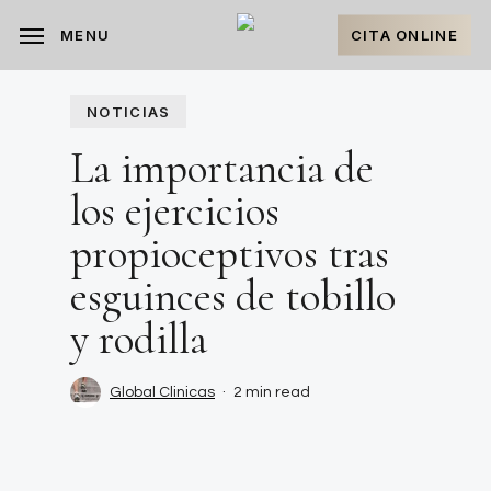
Skip
to
CITA ONLINE
MENU
main
content
NOTICIAS
La importancia de
los ejercicios
propioceptivos tras
esguinces de tobillo
y rodilla
Global Clinicas
2 min read