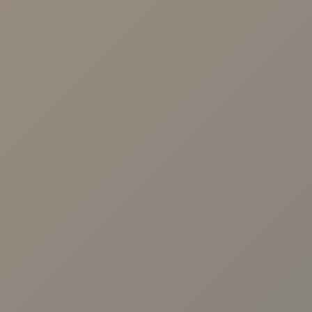
Calle Arroyo, 57 41003 - Sevilla.
Avenida Cruz Roja 1. 41009-Sevilla
Calle Malaquita Nº 1, Local 2 41009 -
Sevilla.
Centro Viamed. Av. de las Ciencias, 25,
Sevilla
Centro Viamed. Av. de Jerez, 59, Sevilla
Centro Médico Viamed Bormujos. Av.
Universidad de Salamanca, 10, 41930.
Sevilla
Avenida República Argentina nº31 B, 1º
D. 41011. Sevilla
TE LLAMAMOS
Protección de datos personales