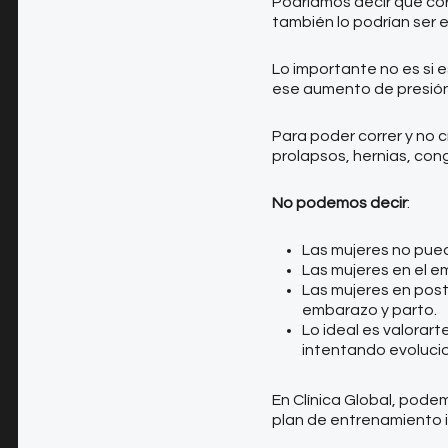
Podríamos decir que cor
también lo podrían ser e
⁣Lo importante no es si 
ese aumento de presión 
⁣Para poder correr y no 
prolapsos, hernias, con
No podemos decir
: ⁣
⁣Las mujeres no pue
⁣Las mujeres en el 
⁣Las mujeres en pos
embarazo y parto⁣.
⁣Lo ideal es valora
intentando evolucio
⁣En Clínica Global, pod
plan de entrenamiento i