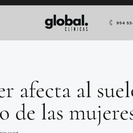
954 53
r afecta al suel
o de las mujere