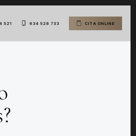
4 521
634 528 733
C
I
T
A
O
N
L
I
N
E
o
s?