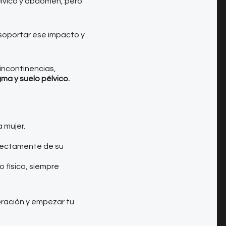
élvico y abdomen, pero
 soportar ese impacto y
 incontinencias,
 y suelo pélvico. ⁣
mujer.⁣
rrectamente de su
 físico, siempre
oración y empezar tu