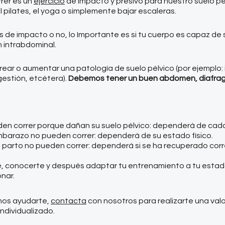
rer es un
ejercicio
de impacto y presivo para nuestro suelo p
l pilates, el yoga o simplemente bajar escaleras. ⁣
es de impacto o no, lo Importante es si tu cuerpo es capaz de
intrabdominal.⁣
crear o aumentar una patología de suelo pélvico (por ejemplo:
gestión, etcétera).
Debemos tener un buen abdomen, diafragma
den correr porque dañan su suelo pélvico: dependerá de cada 
embarazo no pueden correr: dependerá de su estado físico. ⁣
t parto no pueden correr: dependerá si se ha recuperado co
rte, conocerte y después adaptar tu entrenamiento a tu estado
nar.
emos ayudarte,
contacta
con nosotros para realizarte una val
ndividualizado.