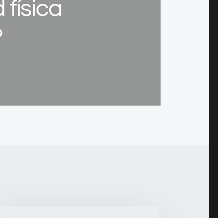
 física
?