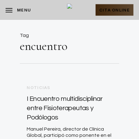
Skip
to
CITA ONLINE
MENU
main
content
Tag
encuentro
NOTICIAS
I Encuentro multidisciplinar
entre Fisioterapeutas y
Podólogos
Manuel Pereira, director de Clínica
Global, participó como ponente en el