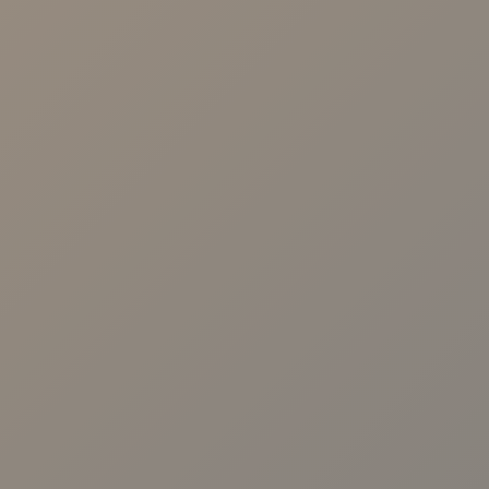
Calle Malaquita Nº 1, Local 2 41009 -
Sevilla.
Centro Viamed. Av. de las Ciencias, 25,
Sevilla
Centro Viamed. Av. de Jerez, 59, Sevilla
Centro Médico Viamed Bormujos. Av.
Universidad de Salamanca, 10, 41930.
Sevilla
Avenida República Argentina nº31 B, 1º
D. 41011. Sevilla
TE LLAMAMOS
Protección de datos personales
Utilizaremos sus datos para responder consultas y realizar
análisis estadísticos. Para más información sobre el tratamiento y
sus derechos consulte la
política de privacidad